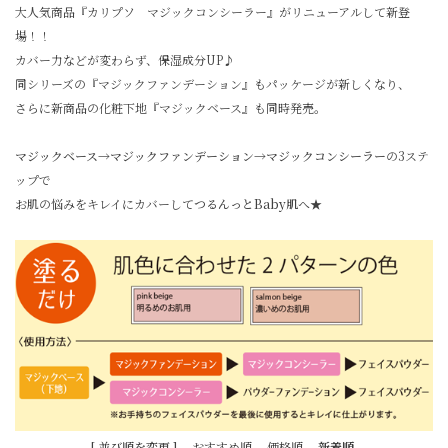
大人気商品『カリプソ マジックコンシーラー』がリニューアルして新登
場！！
カバー力などが変わらず、保湿成分UP♪
同シリーズの『マジックファンデーション』もパッケージが新しくなり、
さらに新商品の化粧下地『マジックベース』も同時発売。
マジックベース→マジックファンデーション→マジックコンシーラー
の3ステ
ップで
お肌の悩みをキレイにカバーして
つるんっとBaby肌
へ★
[ 並び順を変更 ]
-
おすすめ順
-
価格順
-
新着順