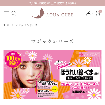
2,800円（税込）以上の注文で送料無料
0
TOP
マジックシリーズ
マジックシリーズ
ACCOUNT MENU
ようこそ ゲスト 様
meeting_room
person
ログイン
新規会員登録
カテゴリーから探す
インフォメーション