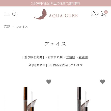
2,800円（税込）以上の注文で送料無料
0
TOP
フェイス
フェイス
ACCOUNT MENU
ようこそ ゲスト 様
[ 並び順を変更 ]
-
おすすめ順
-
価格順
-
新着順
全 [8] 商品中 [1-8] 商品を表示しています
meeting_room
person
ログイン
新規会員登録
カテゴリーから探す
favorite
favorite
インフォメーション